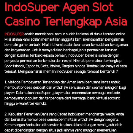
IndoSuper Agen Slot
Casino Terlengkap Asia
INDOSUPER
adalah merek baru namun sudah terkenal di dunia taruhan online.
Misi utama kami adalah memastikan anggota kami mendapatkan pengalaman
bermain game terbaik. Nilai inti kami adalah keamanan, kemudahan, keragaman,
dan kenyamanan. Untuk menyediakan berbagai jenis permainan taruhan
dengan kualitas terbaik kepada pemain, IndoSuper bekerja sama dengan
penyedia permainan terkemuka dan resmi. Nikmati permainan terlengkap
Sportsbook, Esports, Slots, Idnlive, Tangkas hingga Tembak Ikan hanya di satu
tempat. Mengapa harus memilih IndoSuper sebagai tempat bertaruh ?
1. Metode Pembayaran Terlengkap dan Aman Kami berusaha keras untuk
membuat proses deposit dan withdraw senyaman dan seaman mungkin bagi
player. Dalam akun IndoSuper , player akan menemukan berbagai metode
pembayaran populer dan terpercaya dari berbagai bank, virtual account
hingga e-wallet terkemuka.
2. Kebijakan Penarikan Dana yang Cepat IndoSuper menghargai waktu Anda
dan berusaha memproses semua permintaan withdraw dengan segera.
Kemenangan Anda akan ditransfer ke akun dalam hitungan menit, jauh lebih
cepat dibandingkan dengan situs jadi lainnya yang mungkin memerlukan