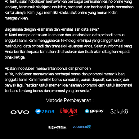
A: Tentu saja! IndoSuper menawarkan berbagai permainan kasino online yang
lengkap, termasuk blackjack, roulette, baccarat, dan berbagai jenis permainan
kartu lainnya. Kami juga memiliki koleksi slot online yang menarik dan
mengasyikkan.
Bagaimana dengan keamanan dan kerahasiaan data saya?
A: Kami memprioritaskan keamanan dan kerahasiaan data pribadi semua
anggota kami. Kami menggunakan teknologi enkripsi yang canggih untuk
melindungi data pribadi dan transaksi keuangan Anda. Seluruh informasi yang
Anda berikan kepada kami akan dirahasiakan dan tidak akan dibagikan kepada
pihak ketiga.
Apakah IndoSuper menawarkan bonus dan promosi?
A: Ya, IndoSuper menawarkan berbagai bonus dan promosi menarik bagi
anggota kami. Kami memiliki bonus sambutan, bonus deposit, cashback, dan
banyak lagi. Pastikan untuk memeriksa halaman promosi kami untuk informasi
terbaru tentang bonus dan promosi yang tersedia."
Metode Pembayaran :