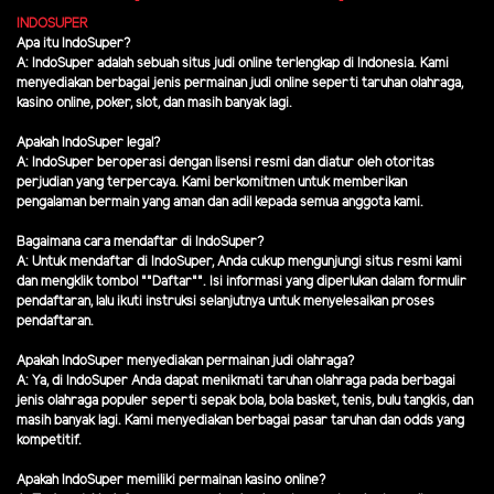
INDOSUPER
Apa itu IndoSuper?
A: IndoSuper adalah sebuah situs judi online terlengkap di Indonesia. Kami
menyediakan berbagai jenis permainan judi online seperti taruhan olahraga,
kasino online, poker, slot, dan masih banyak lagi.
Apakah IndoSuper legal?
A: IndoSuper beroperasi dengan lisensi resmi dan diatur oleh otoritas
perjudian yang terpercaya. Kami berkomitmen untuk memberikan
pengalaman bermain yang aman dan adil kepada semua anggota kami.
Bagaimana cara mendaftar di IndoSuper?
A: Untuk mendaftar di IndoSuper, Anda cukup mengunjungi situs resmi kami
dan mengklik tombol ""Daftar"". Isi informasi yang diperlukan dalam formulir
pendaftaran, lalu ikuti instruksi selanjutnya untuk menyelesaikan proses
pendaftaran.
Apakah IndoSuper menyediakan permainan judi olahraga?
A: Ya, di IndoSuper Anda dapat menikmati taruhan olahraga pada berbagai
jenis olahraga populer seperti sepak bola, bola basket, tenis, bulu tangkis, dan
masih banyak lagi. Kami menyediakan berbagai pasar taruhan dan odds yang
kompetitif.
Apakah IndoSuper memiliki permainan kasino online?