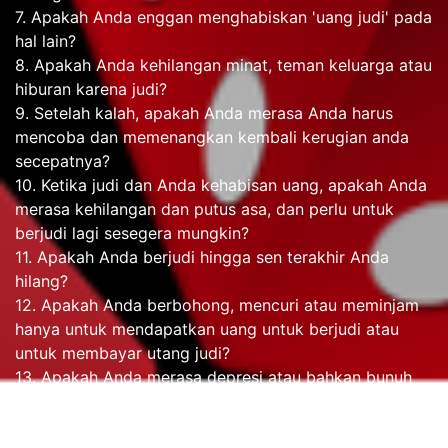
7. Apakah Anda enggan menghabiskan 'uang judi' pada
hal lain?
8. Apakah Anda kehilangan minat, teman keluarga atau
hiburan karena judi?
9. Setelah kalah, apakah Anda merasa Anda harus
mencoba dan memenangkan kembali kerugian anda
secepatnya?
10. Ketika judi dan Anda kehabisan uang, apakah Anda
merasa kehilangan dan putus asa, dan perlu untuk
berjudi lagi sesegera mungkin?
11. Apakah Anda berjudi hingga sen terakhir Anda
hilang?
12. Apakah Anda berbohong, mencuri atau meminjam
hanya untuk mendapatkan uang untuk berjudi atau
untuk membayar utang judi?
13. Apakah Anda merasa depresi atau bahkan bunuh
diri karena perjudian Anda?