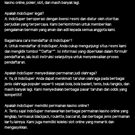
kasino online, poker, slot, dan masih banyak lagi.
Apakah IndoSuper legal?
A: IndoSuper beroperasi dengan lisensi resmi dan diatur oleh otoritas
perjudian yang terpercaya. Kami berkomitmen untuk memberikan
pengalaman bermain yang aman dan adil kepada semua anggota kami.
Bagaimana cara mendaftar di IndoSuper?
A: Untuk mendaftar di IndoSuper, Anda cukup mengunjungi situs resmi kami
dan mengklik tombol ""Daftar"". Isi informasi yang diperlukan dalam formulir
pendaftaran, lalu ikuti instruksi selanjutnya untuk menyelesaikan proses
pendaftaran.
Apakah IndoSuper menyediakan permainan judi olahraga?
A: Ya, di IndoSuper Anda dapat menikmati taruhan olahraga pada berbagai
jenis olahraga populer seperti sepak bola, bola basket, tenis, bulu tangkis, dan
masih banyak lagi. Kami menyediakan berbagai pasar taruhan dan odds yang
kompetitif.
Apakah IndoSuper memiliki permainan kasino online?
A: Tentu saja! IndoSuper menawarkan berbagai permainan kasino online yang
lengkap, termasuk blackjack, roulette, baccarat, dan berbagai jenis permainan
kartu lainnya. Kami juga memiliki koleksi slot online yang menarik dan
mengasyikkan.