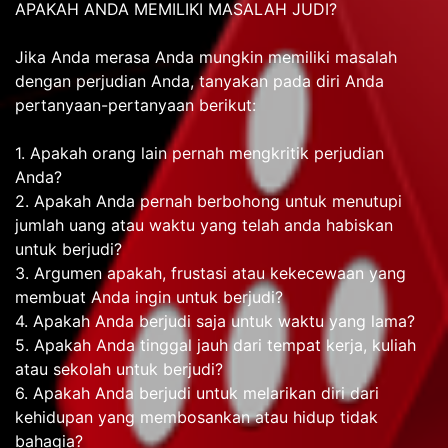
APAKAH ANDA MEMILIKI MASALAH JUDI?
Jika Anda merasa Anda mungkin memiliki masalah
dengan perjudian Anda, tanyakan pada diri Anda
pertanyaan-pertanyaan berikut:
1. Apakah orang lain pernah mengkritik perjudian
Anda?
2. Apakah Anda pernah berbohong untuk menutupi
jumlah uang atau waktu yang telah anda habiskan
untuk berjudi?
3. Argumen apakah, frustasi atau kekecewaan yang
membuat Anda ingin untuk berjudi?
4. Apakah Anda berjudi saja untuk waktu yang lama?
5. Apakah Anda tinggal jauh dari tempat kerja, kuliah
atau sekolah untuk berjudi?
6. Apakah Anda berjudi untuk melarikan diri dari
kehidupan yang membosankan atau hidup tidak
bahagia?