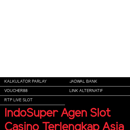
pengeluaran perjudian terjangkau.
MENCEGAH PERJUDIAN DI BAWAH UMUR
Anda harus minimal 18 tahun untuk bermain di Betcoin.
Kami melakukan pemeriksaan untuk memastikan
bahwa tidak ada orang di bawah usia hukum memiliki
akses ke situs game kami. Penyediaan informasi yang
tidak akurat atau tidak jujur tentang usia pemain akan
mengakibatkan perampasan setiap kemenangan dan
dapat mengakibatkan sipil dan / atau tuntutan pidana.
KALKULATOR PARLAY
JADWAL BANK
VOUCHER88
LINK ALTERNATIF
RTP LIVE SLOT
IndoSuper Agen Slot
Casino Terlengkap Asia