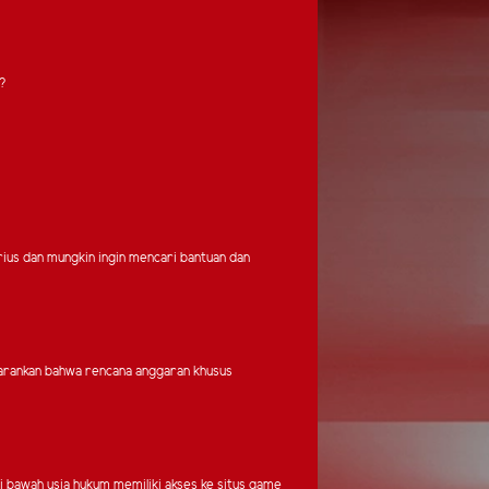
?
ius dan mungkin ingin mencari bantuan dan
yarankan bahwa rencana anggaran khusus
 bawah usia hukum memiliki akses ke situs game