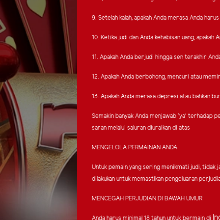
9. Setelah kalah, apakah Anda merasa Anda har
10. Ketika judi dan Anda kehabisan uang, apakah 
11. Apakah Anda berjudi hingga sen terakhir Anda
12. Apakah Anda berbohong, mencuri atau memin
13. Apakah Anda merasa depresi atau bahkan bun
Semakin banyak Anda menjawab 'ya' terhadap per
saran melalui saluran diuraikan di atas
MENGELOLA PERMAINAN ANDA
Untuk pemain yang sering menikmati judi, tida
dilakukan untuk memastikan pengeluaran perjudia
MENCEGAH PERJUDIAN DI BAWAH UMUR
I
Anda harus minimal 18 tahun untuk bermain di