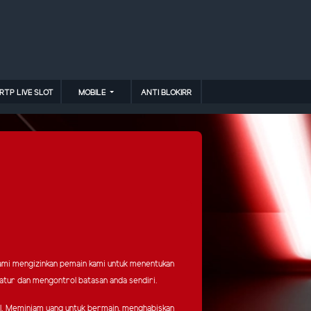
RTP LIVE SLOT
MOBILE
ANTI BLOKIRR
ami mengizinkan pemain kami untuk menentukan
ur dan mengontrol batasan anda sendiri.
al. Meminjam uang untuk bermain, menghabiskan