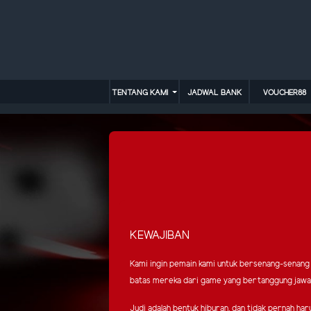
TENTANG KAMI
JADWAL BANK
VOUCHER88
KEWAJIBAN
Kami ingin pemain kami untuk bersenang-senang
batas mereka dari game yang bertanggung jawa
Judi adalah bentuk hiburan, dan tidak pernah h