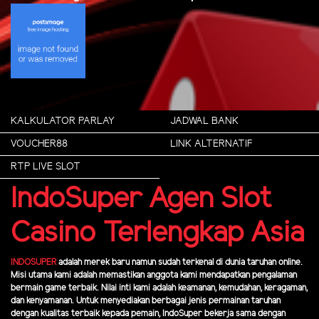
KALKULATOR PARLAY
JADWAL BANK
VOUCHER88
LINK ALTERNATIF
RTP LIVE SLOT
IndoSuper Agen Slot
Casino Terlengkap Asia
INDOSUPER
adalah merek baru namun sudah terkenal di dunia taruhan online.
Misi utama kami adalah memastikan anggota kami mendapatkan pengalaman
bermain game terbaik. Nilai inti kami adalah keamanan, kemudahan, keragaman,
dan kenyamanan. Untuk menyediakan berbagai jenis permainan taruhan
dengan kualitas terbaik kepada pemain, IndoSuper bekerja sama dengan