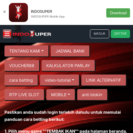
×
INDOSUPER
Download
INDOSUPER Mobile App
MASUK
DAFTAR
TENTANG KAMI
JADWAL BANK
VOUCHER88
KALKULATOR PARLAY
cara betting
video-tutorial
LINK ALTERNATIF
RTP LIVE SLOT
MOBILE
anti blokirr
Pastikan anda sudah login terlebih dahulu untuk memulai
panduan cara betting berikut:
1. Pilih menu game ""TEMBAK IKAN"" pada halaman beranda.